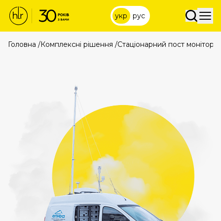
укр
рус
Головна
/
Комплексні рішення
/
Стаціонарний пост моніторин