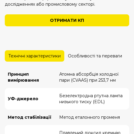
дослідженнях або промисловому секторі.
ОТРИМАТИ КП
Технічні характеристики
Особливості та переваги
О
Принцип
Атомна абсорбція холодної
вимірювання
пари (CVAAS) при 253,7 нм
Безелектродна ртутна лампа
УФ-джерело
низького тиску (EDL)
Метод стабілізації
Метод еталонного променя
Плавлений діоксид кремнію