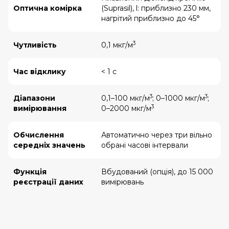
Оптична комірка
(Suprasil), l: приблизно 230 мм,
нагрітий приблизно до 45°
3
Чутливість
0,1 мкг/м
Час відклику
< 1 с
3
3
Діапазони
0,1–100 мкг/м
; 0–1000 мкг/м
;
3
вимірювання
0–2000 мкг/м
Обчислення
Автоматично через три вільно
середніх значень
обрані часові інтервали
Функція
Вбудований (опція), до 15 000
реєстрації даних
вимірювань