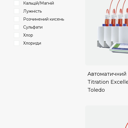
Кальцій/Магній
Лужність
Розчинений кисень
Сульфати
Хлор
Хлориди
Автоматичний 
Titration Excell
Toledo