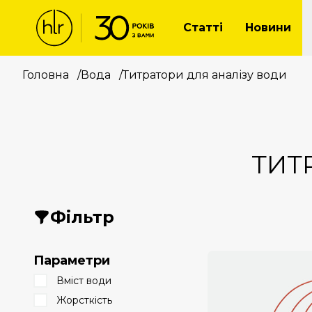
Статті
Новини
Головна
/
Вода
/
Титратори для аналізу води
ТИТ
Фільтр
Параметри
Вміст води
Жорсткість