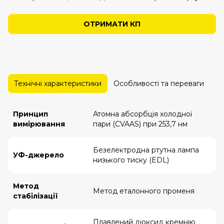
ОТРИМАТИ КП
Технічні характеристики
Особливості та переваги
О
Принцип
Атомна абсорбція холодної
вимірювання
пари (CVAAS) при 253,7 нм
Безелектродна ртутна лампа
УФ-джерело
низького тиску (EDL)
Метод
Метод еталонного променя
стабілізації
Плавлений діоксид кремнію