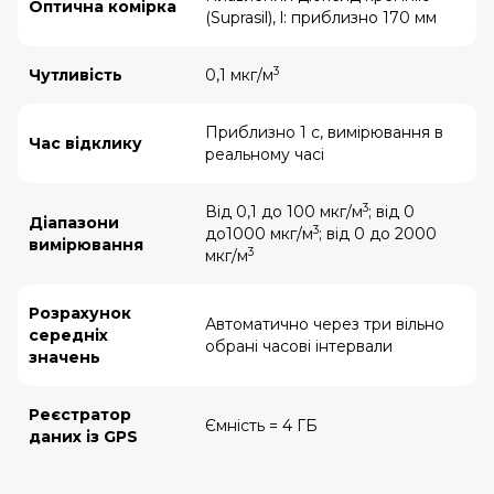
Оптична комірка
(Suprasil), l: приблизно 170 мм
3
Чутливість
0,1 мкг/м
Приблизно 1 с, вимірювання в
Час відклику
реальному часі
3
Від 0,1 до 100 мкг/м
; від 0
Діапазони
3
до1000 мкг/м
; від 0 до 2000
вимірювання
3
мкг/м
Розрахунок
Автоматично через три вільно
середніх
обрані часові інтервали
значень
Реєстратор
Ємність = 4 ГБ
даних із GPS