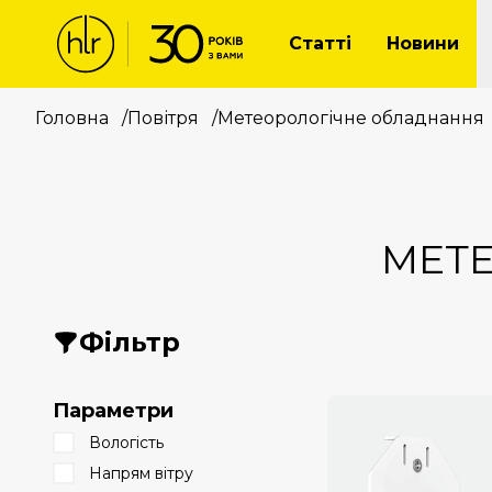
Статті
Новини
Головна
/
Повітря
/
Метеорологічне обладнання
МЕТ
Фільтр
Параметри
Вологість
Напрям вітру