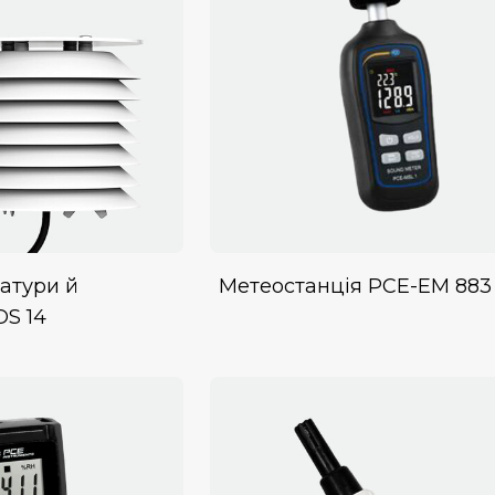
атури й
Метеостанція PCE-EM 883
OS 14