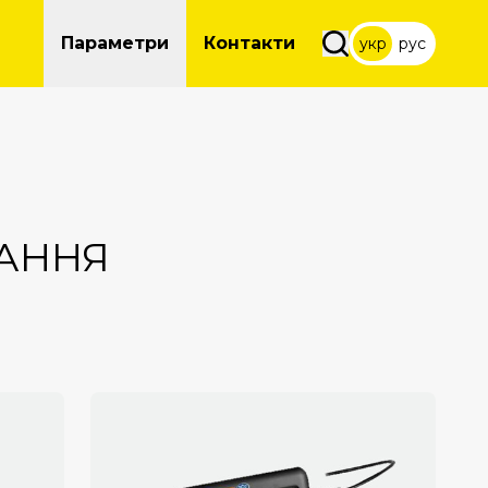
Параметри
Контакти
укр
рус
АННЯ