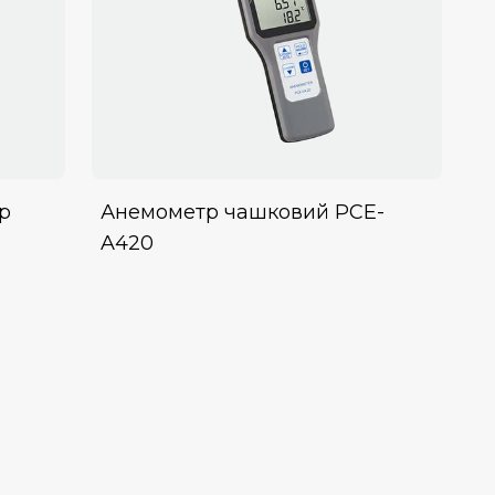
р
Анемометр чашковий PCE-
A420