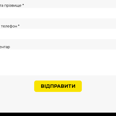
 та прізвище *
 телефон *
ентар
ВІДПРАВИТИ