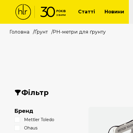
Статті
Новини
Головна
/
Ґрунт
/
РН-метри для ґрунту
Фільтр
Бренд
Mettler Toledo
Ohaus