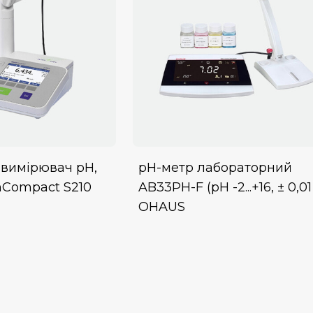
вимірювач pH,
pH-метр лабораторний
nCompact S210
AB33PH-F (рН -2...+16, ± 0,01
OHAUS