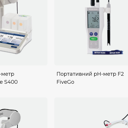
-метр
Портативний рН-метр F2
ce S400
FiveGo