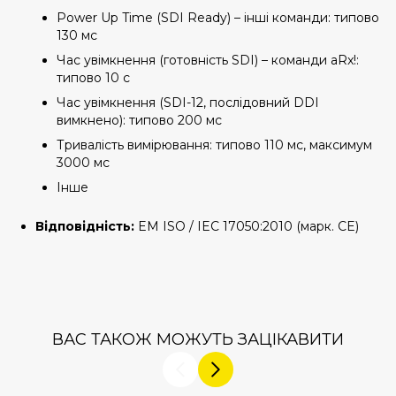
Power Up Time (SDI Ready) – інші команди: типово
130 мс
Час увімкнення (готовність SDI) – команди aRx!:
типово 10 с
Час увімкнення (SDI-12, послідовний DDI
вимкнено): типово 200 мс
Тривалість вимірювання: типово 110 мс, максимум
3000 мс
Інше
Відповідність:
EM ISO / IEC 17050:2010 (марк. CE)
ВАС ТАКОЖ МОЖУТЬ ЗАЦІКАВИТИ