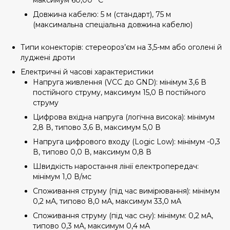
максимум 60,00 °C
Довжина кабелю: 5 м (стандарт), 75 м
(максимальна спеціальна довжина кабелю)
Типи конекторів: стереороз’єм на 3,5-мм або оголені й
луджені дроти
Електричні й часові характеристики
Напруга живлення (VCC до GND): мінімум 3,6 В
постійного струму, максимум 15,0 В постійного
струму
Цифрова вхідна напруга (логічна висока): мінімум
2,8 В, типово 3,6 В, максимум 5,0 В
Напруга цифрового входу (Logic Low): мінімум -0,3
В, типово 0,0 В, максимум 0,8 В
Швидкість наростання лінії електропередач:
мінімум 1,0 В/мс
Споживання струму (під час вимірювання): мінімум
0,2 мА, типово 8,0 мА, максимум 33,0 мА
Споживання струму (під час сну): мінімум: 0,2 мА,
типово 0,3 мА, максимум 0,4 мА