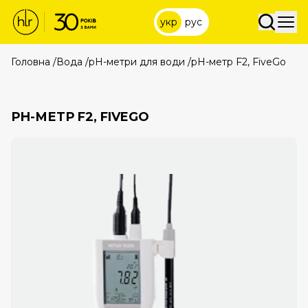
укр
рус
Головна
/
Вода
/
рН-метри для води
/
рН-метр F2, FiveGo
РН-МЕТР F2, FIVEGO