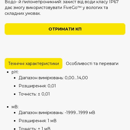
Водо- й пилонепроникний: захист від води класу IP67
дає змогу використовувати FiveGo™ у вологих та
складних умовах.
ОТРИМАТИ КП
Технічні характеристики
Особливості та переваги
Се
рН:
Діапазон вимірювань: 0,00...14,00
Розширення: 0,01
Точність: ± 0,01
мВ:
Діапазон вимірювань: -1999...1999 мВ
Розширення: 1 мВ
Точність: ± 1 мВ