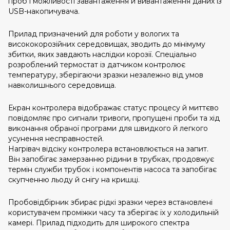
проб і можливості завантаження й вивантаження даних із
USB-накопичувача.
Прилад призначений для роботи у вологих та
висококорозійних середовищах, зводить до мінімуму
збитки, яких завдають наслідки корозії. Спеціально
розроблений термостат із датчиком контролює
температуру, зберігаючи зразки незалежно від умов
навколишнього середовища.
Екран контролера відображає статус процесу й миттєво
повідомляє про сигнали тривоги, пропущені проби та хід
виконання обраної програми для швидкого й легкого
усунення несправностей.
Нагрівач відсіку контролера встановлюється на запит.
Він запобігає замерзанню рідини в трубках, продовжує
термін служби трубок і компонентів насоса та запобігає
скупченню льоду й снігу на кришці.
Пробовідбірник збирає рідкі зразки через встановлені
користувачем проміжки часу та зберігає їх у холодильній
камері. Прилад підходить для широкого спектра