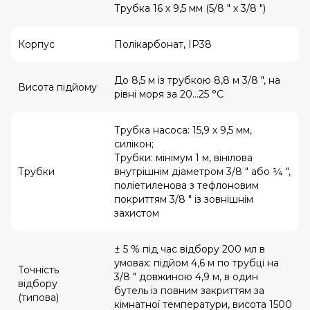
Трубка 16 х 9,5 мм (5/8 ″ х 3/8 ″)
Корпус
Полікарбонат, IP38
До 8,5 м із трубкою 8,8 м 3/8 ″, на
Висота підйому
рівні моря за 20…25 °С
Трубка насоса: 15,9 х 9,5 мм,
силікон;
Трубки: мінімум 1 м, вінілова
Трубки
внутрішнім діаметром 3/8 ″ або ¼ ″,
поліетиленова з тефлоновим
покриттям 3/8 ″ із зовнішнім
захистом
± 5 % під час відбору 200 мл в
умовах: підйом 4,6 м по трубці на
Точність
3/8 ″ довжиною 4,9 м, в один
відбору
бутель із повним закриттям за
(типова)
кімнатної температури, висота 1500