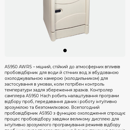
AS950 AWRS – міцний, стійкий до атмосферних впливів
пробовідбірник для води й стічних вод зі вбудованою
охолоджувальною камерою (холодильником) для
застосування в умовах, коли потрібен контроль
температури задля збереження зразків. Контролер
самплера AS950 Hach робить налаштування програми
відбору проб, передавання даних і роботу інтуїтивно
зрозумілою та безпомилковою. Всепогодний
пробовідбірник AS950 з функцією охолодження спрощує
процес пробовідбору завдяки великому дисплею для
інтуїтивно зрозумілого програмування режимів відбору