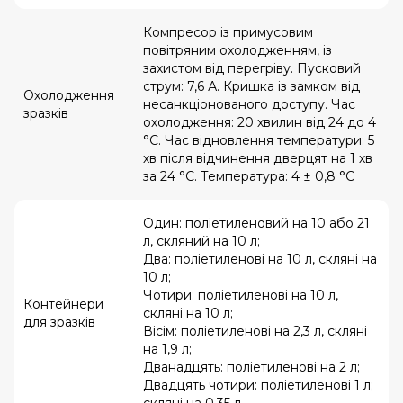
Компресор із примусовим
повітряним охолодженням, із
захистом від перегріву. Пусковий
струм: 7,6 А. Кришка із замком від
Охолодження
несанкціонованого доступу. Час
зразків
охолодження: 20 хвилин від 24 до 4
°С. Час відновлення температури: 5
хв після відчинення дверцят на 1 хв
за 24 °С. Температура: 4 ± 0,8 °С
Один: поліетиленовий на 10 або 21
л, скляний на 10 л;
Два: поліетиленові на 10 л, скляні на
10 л;
Чотири: поліетиленові на 10 л,
Контейнери
скляні на 10 л;
для зразків
Вісім: поліетиленові на 2,3 л, скляні
на 1,9 л;
Дванадцять: поліетиленові на 2 л;
Двадцять чотири: поліетиленові 1 л;