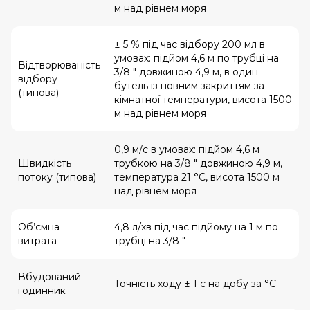
м над рівнем моря
± 5 % під час відбору 200 мл в
умовах: підйом 4,6 м по трубці на
Відтворюваність
3/8 ″ довжиною 4,9 м, в один
відбору
бутель із повним закриттям за
(типова)
кімнатної температури, висота 1500
м над рівнем моря
0,9 м/с в умовах: підйом 4,6 м
Швидкість
трубкою на 3/8 ″ довжиною 4,9 м,
потоку (типова)
температура 21 °С, висота 1500 м
над рівнем моря
Об’ємна
4,8 л/хв під час підйому на 1 м по
витрата
трубці на 3/8 ″
Вбудований
Точність ходу ± 1 с на добу за °С
годинник