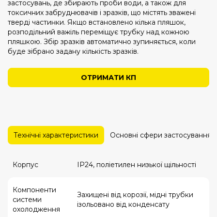
застосувань, де збирають проби води, а також для
токсичних забруднювачів і зразків, що містять зважені
тверді частинки. Якщо встановлено кілька пляшок,
розподільний важіль переміщує трубку над кожною
пляшкою. Збір зразків автоматично зупиняється, коли
буде зібрано задану кількість зразків.
ОТРИМАТИ КП
Технічні характеристики
Основні сфери застосування
Корпус
IP24, поліетилен низької щільності
Компоненти
Захищені від корозії, мідні трубки
системи
ізольовано від конденсату
охолодження