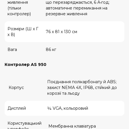
живлення
що перезаряджається, 6 А•год;
(тільки
автоматичне перемикання на
контролер)
резервне живлення
Розміри (Ш х Г
76 х 81 х 130 см
х В)
Вага
86 кг
Контролер AS 950
Поєднання полікарбонату й ABS;
Корпус
захист NEMA 4X, IP68, стійкий до
корозії та льоду
Дисплей
¼ VGA, кольоровий
Користувацький
Мембранна клавіатура