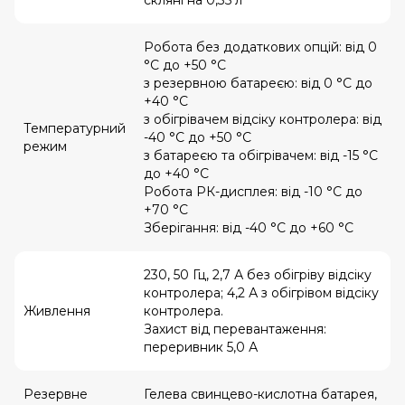
скляні на 0,35 л
Робота без додаткових опцій: від 0
°С до +50 °С
з резервною батареєю: від 0 °С до
+40 °С
з обігрівачем відсіку контролера: від
Температурний
-40 °С до +50 °С
режим
з батареєю та обігрівачем: від -15 °С
до +40 °С
Робота РК-дисплея: від -10 °С до
+70 °С
Зберігання: від -40 °С до +60 °С
230, 50 Гц, 2,7 А без обігріву відсіку
контролера; 4,2 А з обігрівом відсіку
Живлення
контролера.
Захист від перевантаження:
переривник 5,0 А
Резервне
Гелева свинцево-кислотна батарея,