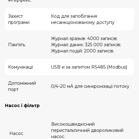
інтерфейс
Захист
Код для запобігання
програми
несанкціонованому доступу
Журнал зразків: 4000 записів;
Пам'ять
Журнал даних: 325 000 записів;
Журнал подій: 2000 записів.
Комунікації
USB и за запитом RS485 (Modbus)
Допоміжний
0/4–20 мА для синхронізації потоку
порт
Насос і фільтр
Високошвидкісний
перистальтичний двороликовий
Насос
насос.