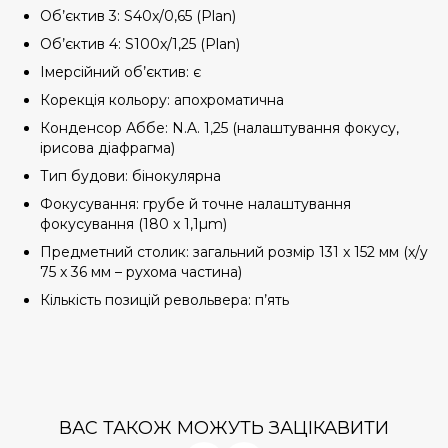
Об’єктив 3: S40x/0,65 (Plan)
Об’єктив 4: S100x/1,25 (Plan)
Імерсійний об’єктив: є
Корекція кольору: апохроматична
Конденсор Аббе: N.A. 1,25 (налаштування фокусу,
ірисова діафрагма)
Тип будови: бінокулярна
Фокусування: грубе й точне налаштування
фокусування (180 x 1,1µm)
Предметний столик: загальний розмір 131 x 152 мм (x/y
75 x 36 мм – рухома частина)
Кількість позицій револьвера: п’ять
ВАС ТАКОЖ МОЖУТЬ ЗАЦІКАВИТИ