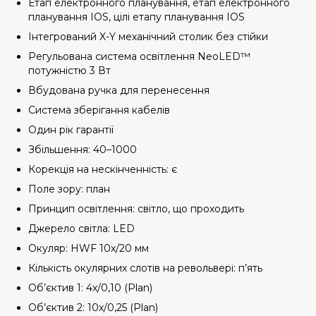
Етап електронного планування, етап електронного
планування IOS, цілі етапу планування IOS
Інтегрований X-Y механічний столик без стійки
Регульована система освітлення NeoLED™
потужністю 3 Вт
Вбудована ручка для перенесення
Система зберігання кабелів
Один рік гарантії
Збільшення: 40–1000
Корекція на нескінченність: є
Поле зору: план
Принцип освітлення: світло, що проходить
Джерело світла: LED
Окуляр: HWF 10x/20 мм
Кількість окулярних слотів на револьвері: п’ять
Об’єктив 1: 4x/0,10 (Plan)
Об’єктив 2: 10x/0,25 (Plan)