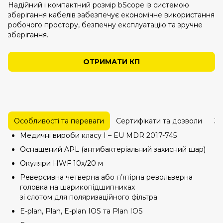
Надійний і компактний розмір bScope із системою
зберігання кабелів забезпечує економічне використання
робочого простору, безпечну експлуатацію та зручне
зберігання.
ОТРИМАТИ КП
Особливості та переваги
Сертифікати та дозволи
За
Медичні вироби класу I – EU MDR 2017-745
Оснащений APL (антибактеріальний захисний шар)
Окуляри HWF 10x/20 м
Реверсивна четверна або п’ятірна револьверна
головка на шарикопідшипниках
зі слотом для поляризаційного фільтра
E-plan, Plan, E-plan IOS та Plan IOS