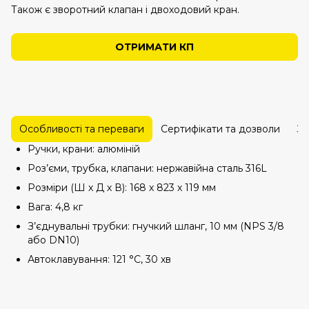
Також є зворотний клапан і двоходовий кран.
ОТРИМАТИ КП
Особливості та переваги
Сертифікати та дозволи
За
Ручки, крани: алюміній
Роз’єми, трубка, клапани: нержавійна сталь 316L
Розміри (Ш х Д х В): 168 х 823 х 119 мм
Вага: 4,8 кг
З’єднувальні трубки: гнучкий шланг, 10 мм (NPS 3/8
або DN10)
Автоклавування: 121 °C, 30 хв