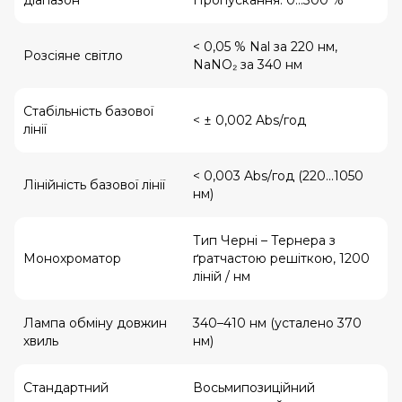
діапазон
Пропускання: 0...300 %
< 0,05 % Nal за 220 нм,
Розсіяне світло
NaNO₂ за 340 нм
Стабільність базової
< ± 0,002 Abs/год
лінії
< 0,003 Abs/год (220...1050
Лінійність базової лінії
нм)
Тип Черні – Тернера з
Монохроматор
ґратчастою решіткою, 1200
ліній / нм
Лампа обміну довжин
340–410 нм (усталено 370
хвиль
нм)
Стандартний
Восьмипозиційний