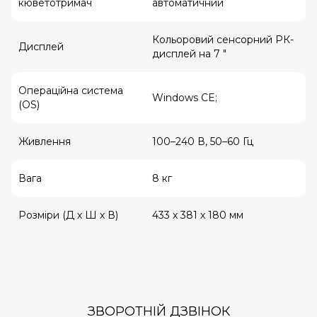
кюветотримач
автоматичний
Кольоровий сенсорний РК-
Дисплей
дисплей на 7 ″
Операційна система
Windows CE;
(OS)
Живлення
100–240 В, 50–60 Гц
Вага
8 кг
Розміри (Д х Ш х В)
433 х 381 х 180 мм
ЗВОРОТНІЙ ДЗВІНОК