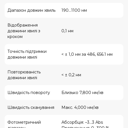
Діапазон довжин хвиль
190...1100 нм
Відображення
довжини хвилі з
0,1 нм
кроком
Точність підтримки
< ± 1,0 нм за 486, 656.1 нм
довжини хвилі
Повторюваність
< ± 0,2 нм
довжини хвилі
Швидкість повороту
Близько 7,800 нм/хв
Швидкість сканування
Макс. 4,000 нм/хв
Фотометричний
Абсорбція: –3...3 Abs