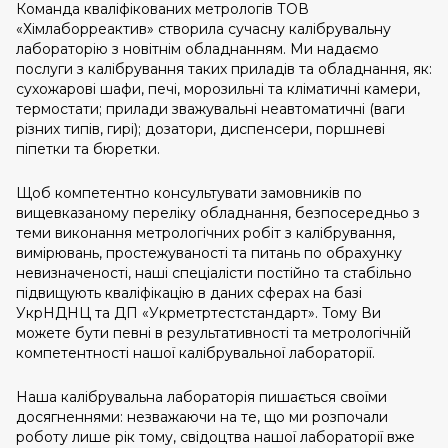
Команда кваліфікованих метрологів ТОВ
«Хімлаборреактив» створила сучасну калібрувальну
лабораторію з новітнім обладнанням. Ми надаємо
послуги з калібрування таких приладів та обладнання, як:
сухожарові шафи, печі, морозильні та кліматичні камери,
термостати; прилади зважувальні неавтоматичні (ваги
різних типів, гирі); дозатори, диспенсери, поршневі
піпетки та бюретки.
Щоб компетентно консультувати замовників по
вищевказаному переліку обладнання, безпосередньо з
теми виконання метрологічних робіт з калібрування,
вимірювань, простежуваності та питань по обрахунку
невизначеності, наші спеціалісти постійно та стабільно
підвищують кваліфікацію в даних сферах на базі
УкрНДНЦ та ДП «Укрметртестстандарт». Тому Ви
можете бути певні в результативності та метрологічній
компетентності нашої калібрувальної лабораторії.
Наша калібрувальна лабораторія пишається своїми
досягненнями: незважаючи на те, що ми розпочали
роботу лише рік тому, свідоцтва нашої лабораторії вже