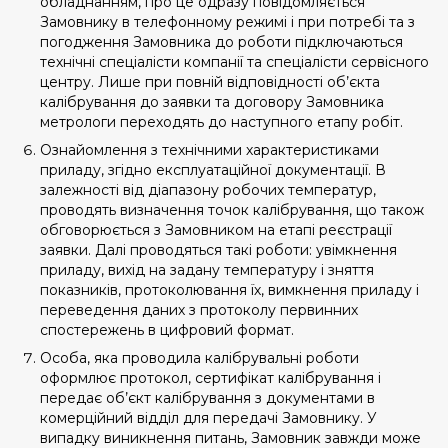
обладнанням, про це одразу повідомляється
Замовнику в телефонному режимі і при потребі та з
погодження Замовника до роботи підключаються
технічні спеціалісти компанії та спеціалісти сервісного
центру. Лише при повній відповідності об’єкта
калібрування до заявки та договору Замовника
метрологи переходять до наступного етапу робіт.
Ознайомлення з технічними характеристиками
приладу, згідно експлуатаційної документації. В
залежності від діапазону робочих температур,
проводять визначення точок калібрування, що також
обговорюється з Замовником на етапі реєстрації
заявки. Далі проводяться такі роботи: увімкнення
приладу, вихід на задану температуру і зняття
показників, протоколювання їх, вимкнення приладу і
переведення даних з протоколу первинних
спостережень в цифровий формат.
Особа, яка проводила калібрувальні роботи
оформлює протокол, сертифікат калібрування і
передає об’єкт калібрування з документами в
комерційний відділ для передачі Замовнику. У
випадку виникнення питань, Замовник завжди може