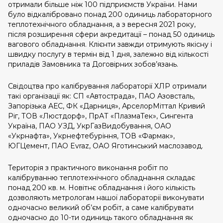
отримали більше ніж 100 підприємств України. Нами
було відкалібровано понад 200 одиниць лабораторного
теплотехнічного обладнання, а з вересня 2021 року,
після розширення сфери акредитації – понад 50 одиниць
вагового обладнання. Клієнти завжди отримують якісну і
швидку послугу в термін від 1 дня, залежно від кількості
приладів Замовника та Договірних зобов’язань.
Свідоцтва про калібрування лабораторії ХЛР отримали
такі організації як: СП «Автострада», ПАО Азовсталь,
Запорізька АЕС, ФК «Дарниця», АрселорМіттал Кривий
Ріг, ТОВ «Люстдорф», ПрАТ «ПлазмаТек», Сингента
Україна, ПАО УЗД, УкрГазВидобування, ОАО
«Укрнафта», Укрнефтебуріння, ТОВ «Фармак»,
ЮГЦемент, ПАО Evraz, ОАО Яготинський маслозавод.
Територія з практичного виконання робіт по
калібруванню теплотехнічного обладнання складає
понад 200 кв. м. Новітнє обладнання і його кількість
дозволяють метрологам нашої лабораторії виконувати
одночасно великий об’єм робіт, а саме калібрувати
одночасно до 10-ти одиниць такого обладнання як