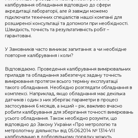
калібрування обладнання відповідно до сфери
акредитації лабораторії, але й завжди можемо
підключати технічних спеціалістів нашої компанії для
розширеної консультації та допомоги при необхідності.
Швидкість, точність та результативність робіт –
гарантовані.
У Замовників часто виникає запитання: а чи необхідне
повторне калібрування і коли?
Відповідаємо. Проведення калібрування вимірювальних
приладів та обладнання забезпечує задану точність
вимірювання протягом всього терміну експлуатації
такого обладнання. Необхідно розглядати обладнання в
комплексі. Наприклад, якщо обладнання має декілька
датчиків і один з них зберігає параметри в процесі
застосування 6 місяців, а інший – рік, важливо вчасно
робити калібрування для зберігання точності вимірювань
усього обладнання. Також необхідно розуміти, що
відповідно до Закону України «Про метрологію та
метрологічну діяльність» від 05.06.2014 № 1314-VII
калібруванню в добровільному порядку можуть