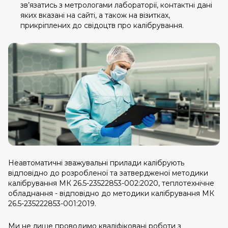
зв’язатись з метрологами лабораторії, контактні дані
яких вказані на сайті, а також на візитках,
прикріплених до свідоцтв про калібрування.
Неавтоматичні зважувальні прилади калібрують
відповідно до розробленої та затвердженої методики
калібрування МК 26.5-23522853-002:2020, теплотехнічне
обладнання - відповідно до методики калібрування МК
26.5-235222853-001:2019.
Ми не лише проводимо кваліфіковані роботи з