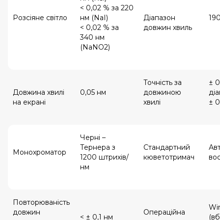
< 0,02 % за 220
Розсіяне світло
нм (NaI)
Діапазон
19
< 0,02 % за
довжин хвиль
340 нм
(NaNO2)
Точність за
± 0
Довжина хвилі
0,05 нм
довжиною
діа
на екрані
хвилі
± 0
Черні –
Тернера з
Стандартний
Ав
Монохроматор
1200 штрихів/
кюветотримач
во
нм
Повторюваність
Wi
довжин
Операційна
< ± 0,1 нм
(в