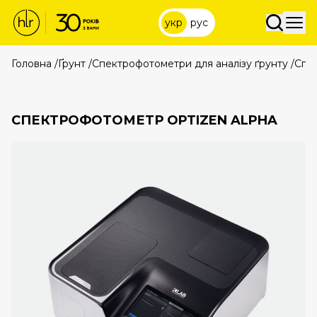
укр
рус
Головна
/
Ґрунт
/
Спектрофотометри для аналізу ґрунту
/
Спе
СПЕКТРОФОТОМЕТР OPTIZEN ALPHA