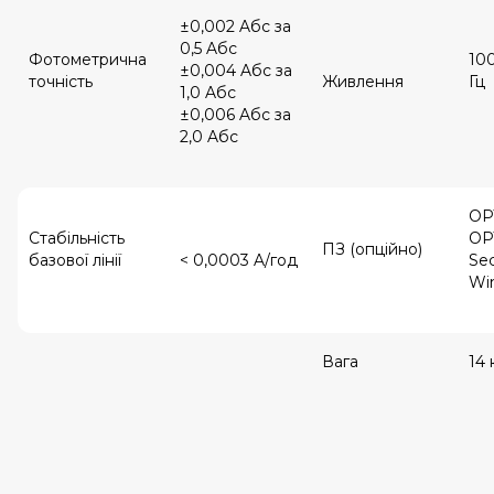
±0,002 Aбс за
0,5 Aбс
Фотометрична
10
±0,004 Aбс за
точність
Живлення
Гц
1,0 Aбс
±0,006 Aбс за
2,0 Aбс
OP
Стабільність
OP
ПЗ (опційно)
базової лінії
< 0,0003 A/год
Se
Wi
Вага
14 