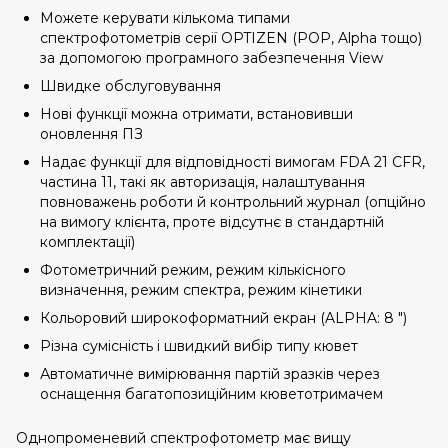
Можете керувати кількома типами
спектрофотометрів серії OPTIZEN (POP, Alpha тощо)
за допомогою програмного забезпечення View
Швидке обслуговування
Нові функції можна отримати, встановивши
оновлення ПЗ
Надає функції для відповідності вимогам FDA 21 CFR,
частина 11, такі як авторизація, налаштування
повноважень роботи й контрольний журнал (опційно
на вимогу клієнта, проте відсутнє в стандартній
комплектації)
Фотометричний режим, режим кількісного
визначення, режим спектра, режим кінетики
Кольоровий широкоформатний екран (ALPHA: 8 ″)
Різна сумісність і швидкий вибір типу кювет
Автоматичне вимірювання партій зразків через
оснащення багатопозиційним кюветотримачем
Однопроменевий спектрофотометр має вищу