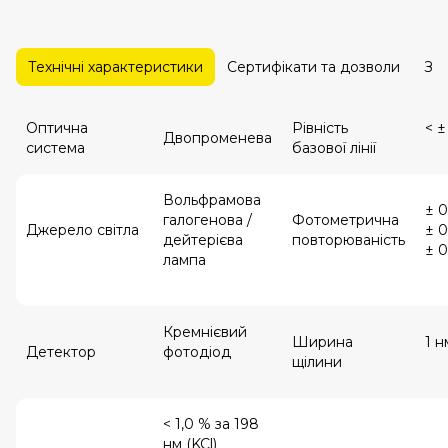
Технічні характеристики
Сертифікати та дозволи
За
Оптична
Рівність
< ±
Двопроменева
система
базової лінії
Вольфрамова
± 0
галогенова /
Фотометрична
Джерело світла
± 0
дейтерієва
повторюваність
± 0
лампа
Кремнієвий
Ширина
1 н
Детектор
фотодіод
щілини
< 1,0 % за 198
нм (KCl)