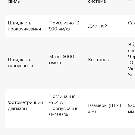
хвиль
система
Швидкість
Приблизно 13
Се
Дисплей
прокручування
500 нм/хв
Вб
се
Макс. 6000
Че
Швидкість
Контроль
нм/хв
(O
сканування
Vi
Se
Поглинання:
Фотометричний
-4...4 A
Размеры (Ш х Г
520
діапазон
Пропускання:
х В)
мм
0–400 %