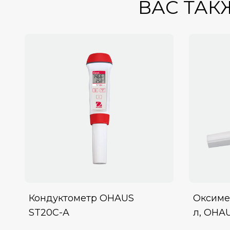
ВАС ТАК
Кондуктометр OHAUS
Оксимет
ST20C-A
л, OHA