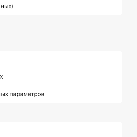
нных)
X
ных параметров