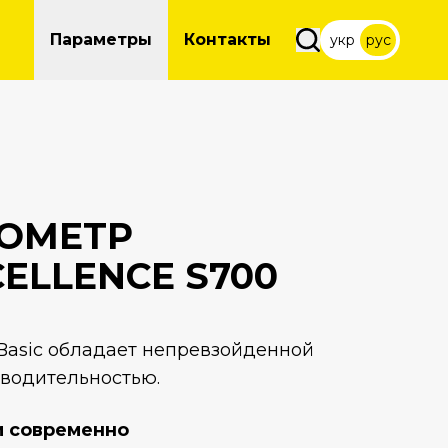
Параметры
Контакты
укр
рус
ОМЕТР
ELLENCE S700
Basic обладает непревзойденной
водительностью.
и современно