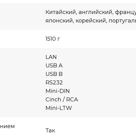
Китайский, английский, францу
японский, корейский, португал
1510 г
LAN
USB A
USB B
RS232
Mini-DIN
Cinch / RCA
Mini-LTW
ением
Так