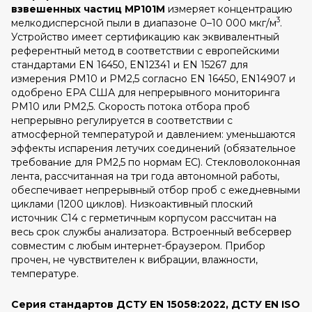
взвешенных частиц MP101M
измеряет концентрацию
3
мелкодисперсной пыли в диапазоне 0–10 000 мкг/м
.
Устройство имеет сертификацию как эквивалентный
референтный метод в соответствии с европейскими
стандартами EN 16450, EN12341 и EN 15267 для
измерения PM10 и PM2,5 согласно EN 16450, EN14907 и
одобрено EPA США для непрерывного мониторинга
PM10 или PM2,5. Скорость потока отбора проб
непрерывно регулируется в соответствии с
атмосферной температурой и давлением: уменьшаются
эффекты испарения летучих соединений (обязательное
требование для PM2,5 по нормам ЕС). Стекловолоконная
лента, рассчитанная на три года автономной работы,
обеспечивает непрерывный отбор проб с ежедневными
циклами (1200 циклов). Низкоактивный плоский
источник C14 с герметичным корпусом рассчитан на
весь срок службы анализатора. Встроенный вебсервер
совместим с любым интернет-браузером. Прибор
прочен, не чувствителен к вибрации, влажности,
температуре.
Серия стандартов ДСТУ EN 15058:2022, ДСТУ EN ISO