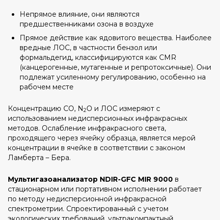
Непрямое влияние, они являются
предшественниками озона в воздухе
Прямое действие как ядовитого вещества. Наиболее
вредные ЛОС, в частности бензол или
формальдегид, классифицируются как CMR
(канцерогенные, мутагенные и репротоксичные). Они
подлежат усиленному регулированию, особенно на
рабочем месте
Концентрацию CO, N
O и ЛОС измеряют с
2
использованием недисперсионных инфракрасных
методов. Ослабление инфракрасного света,
проходящего через ячейку образца, является мерой
концентрации в ячейке в соответствии с законом
Ламберта – Бера.
Мультигазоанализатор NDIR-GFC MIR 9000
в
стационарном или портативном исполнении работает
по методу недисперсионной инфракрасной
спектрометрии. Спроектированный с учетом
экологических требований, ультракомпактный,