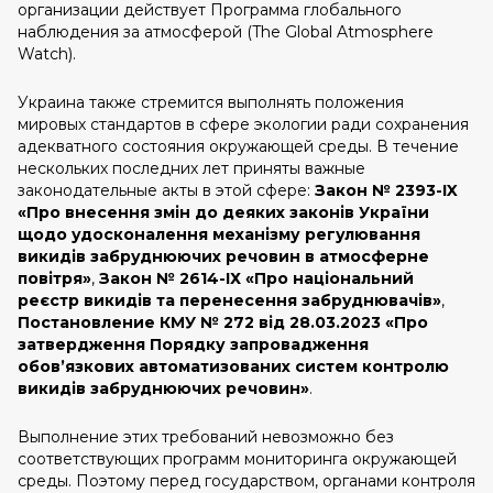
организации действует Программа глобального
наблюдения за атмосферой (The Global Atmosphere
Watch).
Украина также стремится выполнять положения
мировых стандартов в сфере экологии ради сохранения
адекватного состояния окружающей среды. В течение
нескольких последних лет приняты важные
законодательные акты в этой сфере:
Закон № 2393-IX
«Про внесення змін до деяких законів України
щодо удосконалення механізму регулювання
викидів забруднюючих речовин в атмосферне
повітря»
,
Закон № 2614-ІХ «Про національний
реєстр викидів та перенесення забруднювачів
»
,
Постановление
КМУ № 272 від 28.03.2023 «Про
затвердження Порядку запровадження
обов’язкових автоматизованих систем контролю
викидів забруднюючих речовин»
.
Выполнение этих требований невозможно без
соответствующих программ мониторинга окружающей
среды. Поэтому перед государством, органами контроля