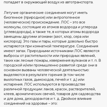
попадает в окружающий воздух из автотранспорта.
Летучие органические соединения могут иметь
биогенное (природное) или антропогенное
(человеческое) происхождение. ЛОС – это все
молекулы, состоящие из атомов водорода и углерода
(углеводороды), а также те, в которых атомы водорода
замещены другими атомами (азот, хлор, сера или
кислород). Это газы и пары, которые довольно быстро
испаряются при комнатной температуре. Соединения
имеют запах. Природными источниками ЛОС являются
выбросы от растительности или природных явлений,
таких как лесные пожары, извержения вулканов и т. п. В
городской и/или промышленно развитой среде они в
основном вызваны человеческой деятельностью:
выделяются в результате горения (в том числе
выхлопных газов, дымоходов, печей и т. д.) или
испарения. ЛОС используются в производстве
различной продукции: лаков, красок, растворителей,
клеев, ароматических свечей, товаров для садоводства
и для дома, дезодорантов и т. д. Двойное влияние
соединений на здоровье – это: