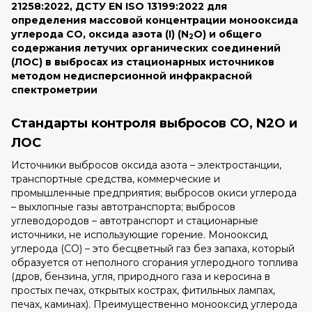
21258:2022, ДСТУ EN ISO 13199:2022 для
определения массовой концентрации монооксида
углерода СО, оксида азота (І) (N
O) и общего
2
содержания летучих органических соединений
(ЛОС) в выбросах из стационарных источников
методом недисперсионной инфракрасной
спектрометрии
Стандарты контроля выбросов CO, N2O и
ЛОС
Источники выбросов оксида азота – электростанции,
транспортные средства, коммерческие и
промышленные предприятия; выбросов окиси углерода
– выхлопные газы автотранспорта; выбросов
углеводородов – автотранспорт и стационарные
источники, не использующие горение. Монооксид
углерода (CO) – это бесцветный газ без запаха, который
образуется от неполного сгорания углеродного топлива
(дров, бензина, угля, природного газа и керосина в
простых печах, открытых кострах, фитильных лампах,
печах, каминах). Преимущественно монооксид углерода