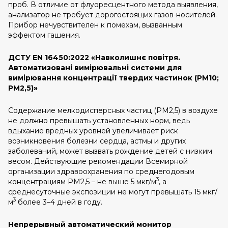
проб. В отличие от флуоресцентного метода выявления,
анализатор не требует дорогостоящих газов-носителей.
Прибор нечувствителен к помехам, вызванным
эффектом гашения.
ДСТУ EN 16450:2022 «Навколишнє повітря.
Автоматизовані вимірювальні системи для
вимірювання концентрації твердих частинок (PM10;
PM2,5)»
Содержание мелкодисперсных частиц (PM2,5) в воздухе
не должно превышать установленных норм, ведь
вдыхание вредных уровней увеличивает риск
возникновения болезни сердца, астмы и других
заболеваний, может вызвать рождение детей с низким
весом. Действующие рекомендации Всемирной
организации здравоохранения по среднегодовым
3
концентрациям PM2,5 – не выше 5 мкг/м
, а
среднесуточные экспозиции не могут превышать 15 мкг/
3
м
более 3–4 дней в году.
Непрерывный автоматический монитор