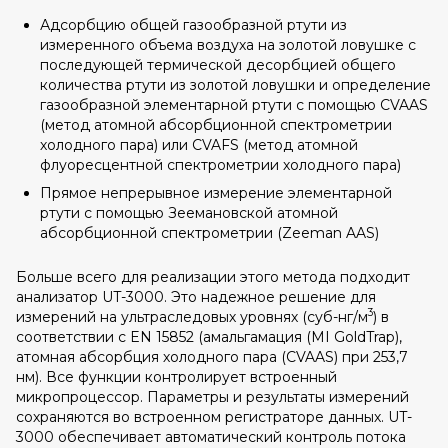
Адсорбцию общей газообразной ртути из
измеренного объема воздуха на золотой ловушке с
последующей термической десорбцией общего
количества ртути из золотой ловушки и определение
газообразной элементарной ртути с помощью CVAAS
(метод атомной абсорбционной спектрометрии
холодного пара) или CVAFS (метод атомной
флуоресцентной спектрометрии холодного пара)
Прямое непрерывное измерение элементарной
ртути с помощью Зеемановской атомной
абсорбционной спектрометрии (Zeeman AAS)
Больше всего для реализации этого метода подходит
анализатор UT-3000. Это надежное решение для
3
измерений на ультраследовых уровнях (суб-нг/м
) в
соответствии с EN 15852 (амальгамация (MI GoldTrap),
атомная абсорбция холодного пара (CVAAS) при 253,7
нм). Все функции контролирует встроенный
микропроцессор. Параметры и результаты измерений
сохраняются во встроенном регистраторе данных. UT-
3000 обеспечивает автоматический контроль потока