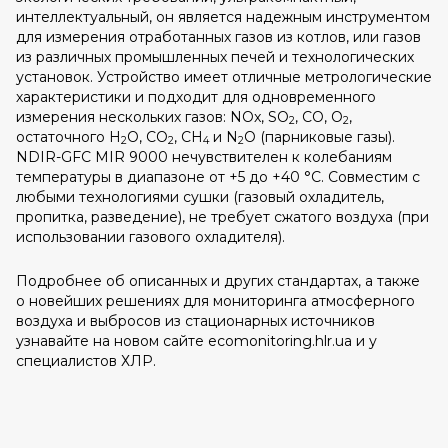
интеллектуальный, он является надежным инструментом
для измерения отработанных газов из котлов, или газов
из различных промышленных печей и технологических
установок. Устройство имеет отличные метрологические
характеристики и подходит для одновременного
измерения нескольких газов: NOx, SO
, CO, O
,
2
2
остаточного H
O, CO
, CH
и N
O (парниковые газы).
2
2
4
2
NDIR-GFC MIR 9000 нечувствителен к колебаниям
температуры в диапазоне от +5 до +40 °C. Совместим с
любыми технологиями сушки (газовый охладитель,
пропитка, разведение), не требует сжатого воздуха (при
использовании газового охладителя).
Подробнее об описанных и других стандартах, а также
о новейших решениях для мониторинга атмосферного
воздуха и выбросов из стационарных источников
узнавайте на новом сайте ecomonitoring.hlr.ua и у
специалистов ХЛР.