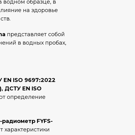
в водном образце, в
влияние на здоровье
ств.
ma
представляет собой
ений в водных пробах,
 EN ISO 9697:2022
), ДСТУ EN ISO
уют определение
 β-радиометр FYFS-
т характеристики