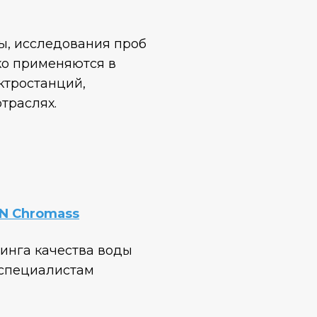
ы, исследования проб
ко применяются в
ктростанций,
траслях.
N Chromass
инга качества воды
к специалистам