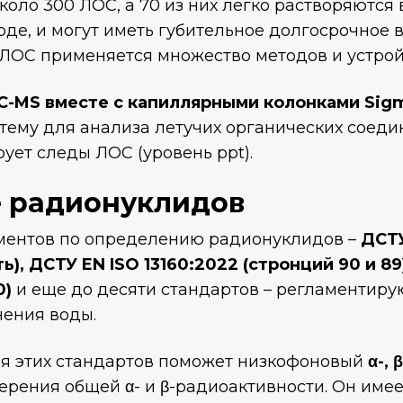
около 300 ЛОС, а 70 из них легко растворяются 
оде, и могут иметь губительное долгосрочное 
 ЛОС применяется множество методов и устрой
C-MS вместе с капиллярными колонками Sig
ему для анализа летучих органических соедин
ует следы ЛОС (уровень ppt).
 радионуклидов
ментов по определению радионуклидов –
ДСТУ
ь), ДСТУ EN ISO 13160:2022 (стронций 90 и 89
0)
и еще до десяти стандартов – регламентир
нения воды.
ия этих стандартов поможет низкофоновый
α-,
ерения общей α- и β-радиоактивности. Он имее