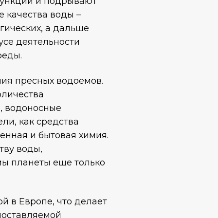
функции и подрывают
е качества воды –
гических, а дальше
усе деятельности
реды.
ния пресных водоемов.
оличества
, водоносные
ли, как средства
нная и бытовая химия.
тву воды,
мы планеты еще только
й в Европе, что делает
 поставляемой