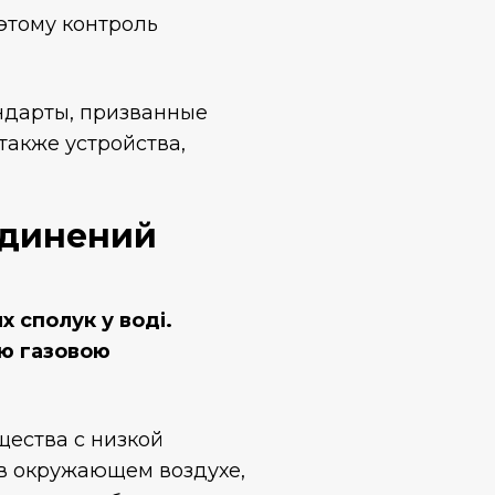
оэтому контроль
андарты, призванные
также устройства,
единений
х сполук у воді.
ою газовою
щества с низкой
 в окружающем воздухе,