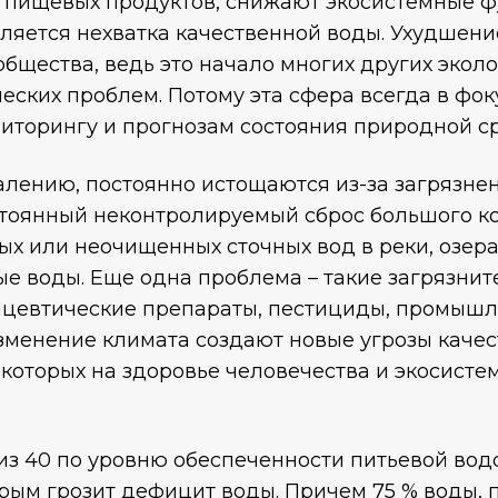
о пищевых продуктов, снижают экосистемные 
вляется нехватка качественной воды. Ухудшени
бщества, ведь это начало многих других эколо
еских проблем. Потому эта сфера всегда в фок
иторингу и прогнозам состояния природной с
алению, постоянно истощаются из-за загрязне
стоянный неконтролируемый сброс большого к
х или неочищенных сточных вод в реки, озера
е воды. Еще одна проблема – такие загрязните
цевтические препараты, пестициды, промышле
изменение климата создают новые угрозы качес
которых на здоровье человечества и экосисте
из 40 по уровню обеспеченности питьевой водо
торым грозит дефицит воды. Причем 75 % воды,