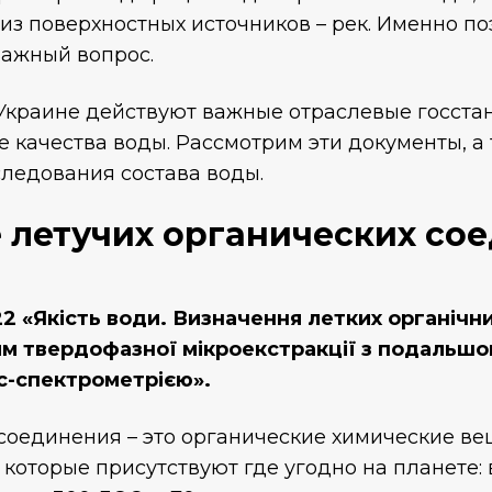
 из поверхностных источников – рек. Именно п
важный вопрос.
в Украине действуют важные отраслевые госст
 качества воды. Рассмотрим эти документы, а 
ледования состава воды.
 летучих органических со
2 «Якість води. Визначення летких органічни
ям твердофазної мікроекстракції з подальш
с-спектрометрією».
соединения – это органические химические ве
 которые присутствуют где угодно на планете: