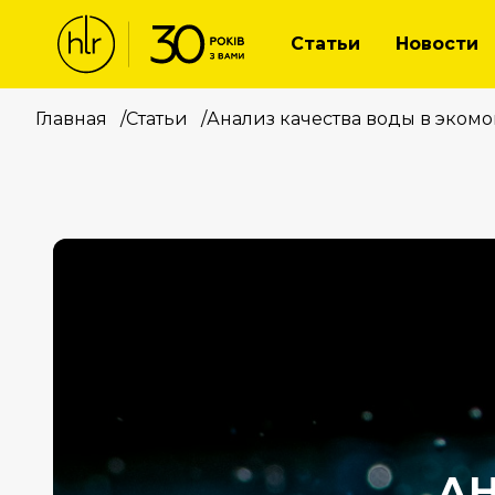
Статьи
Новости
Главная
/
Статьи
/
Анализ качества воды в эком
АН