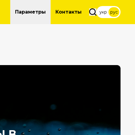
Параметры
Контакты
укр
рус
Ы В