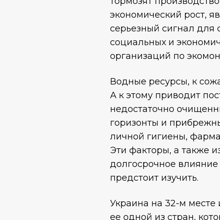
тормозят производств
экономический рост, я
серьезный сигнал для о
социальных и экономич
организаций по экомон
Водные ресурсы, к сож
А к этому приводит по
недостаточно очищенны
горизонты и прибрежны
личной гигиены, фарма
Эти факторы, а также 
долгосрочное влияние 
предстоит изучить.
Украина на 32-м месте 
ее одной из стран, ко