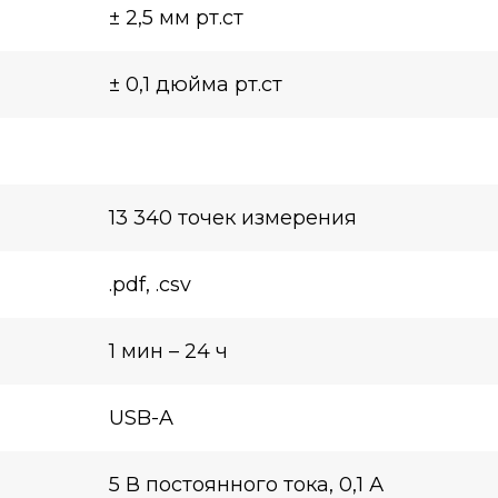
± 2,5 мм рт.ст
± 0,1 дюйма рт.ст
13 340 точек измерения
.pdf, .csv
1 мин – 24 ч
USB-A
5 В постоянного тока, 0,1 А