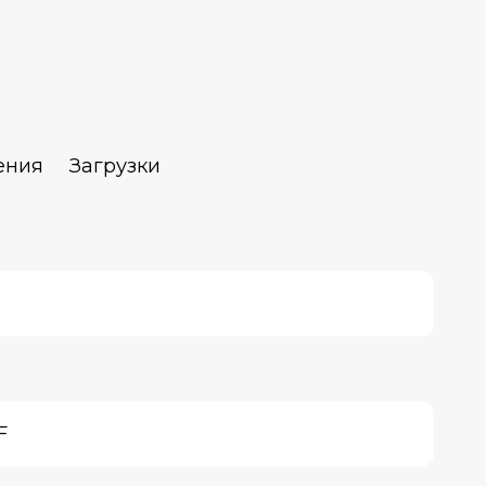
ения
Загрузки
F