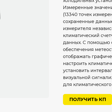
холодильных установ
Измеренные значени
(13340 точек измер
сохраненные данные
измерителя независ
климатический счет
данных. С помощью
обеспечения метео
отображать графиче
настроить климатич
установить интервал
визуальной сигнализ
для климатического
ПОЛУЧИТЬ КП