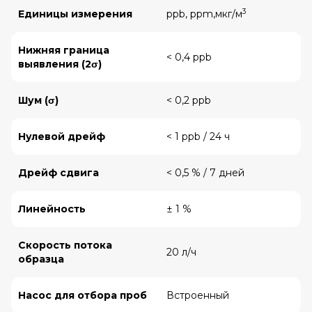
3
Единицы измерения
ppb, ppm,мкг/м
Нижняя граница
< 0,4 ppb
выявления (2σ)
Шум (σ)
< 0,2 ppb
Нулевой дрейф
< 1 ppb / 24 ч
Дрейф сдвига
< 0,5 % / 7 дней
Линейность
± 1 %
Скорость потока
20 л/ч
образца
Насос для отбора проб
Встроенный