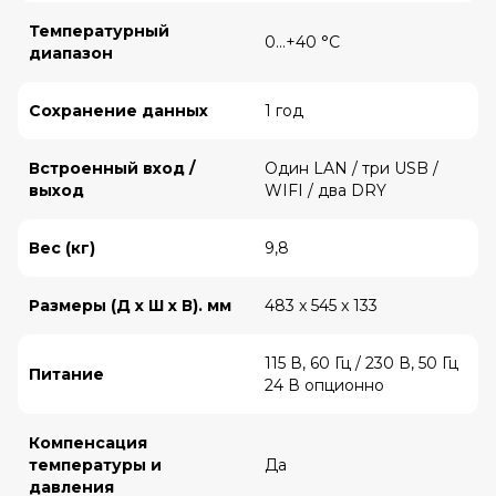
Температурный
0…+40 °C
диапазон
Сохранение данных
1 год
Встроенный вход /
Один LAN / три USB /
выход
WIFI / два DRY
Вес (кг)
9,8
Размеры (Д x Ш x В). мм
483 x 545 x 133
115 В, 60 Гц / 230 В, 50 Гц
Питание
24 В опционно
Компенсация
температуры и
Да
давления