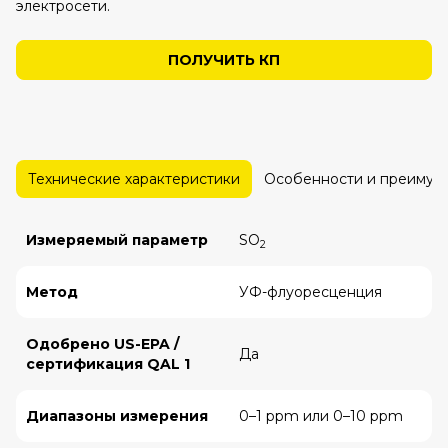
электросети.
ПОЛУЧИТЬ КП
Технические характеристики
Особенности и преимущ
Измеряемый параметр
SO
2
Метод
УФ-флуоресценция
Одобрено US-EPA /
Да
сертификация QAL 1
Диапазоны измерения
0–1 ppm или 0–10 ppm