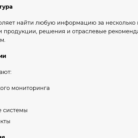
тура
оляет найти любую информацию за несколько 
ки продукции, решения и отраслевые рекомен
м.
ии
ают:
кого мониторинга
е системы
екты
ия