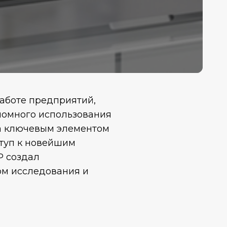
работе предприятий,
номного использования
а ключевым элементом
ступ к новейшим
Р создал
том исследования и