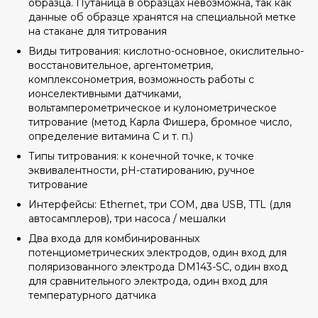
образца. Путаница в образцах невозможна, так как
данные об образце хранятся на специальной метке
на стакане для титрования
Виды титрования: кислотно-основное, окислительно-
восстановительное, аргентометрия,
комплексонометрия, возможность работы с
ионселективными датчиками,
вольтамперометрическое и кулонометрическое
титрование (метод Карла Фишера, бромное число,
определение витамина С и т. п.)
Типы титрования: к конечной точке, к точке
эквивалентности, рН-статированию, ручное
титрование
Интерфейсы: Ethernet, три COM, два USB, TTL (для
автосамплеров), три насоса / мешалки
Два входа для комбинированных
потенциометрических электродов, один вход для
поляризованного электрода DM143-SC, один вход
для сравнительного электрода, один вход для
температурного датчика