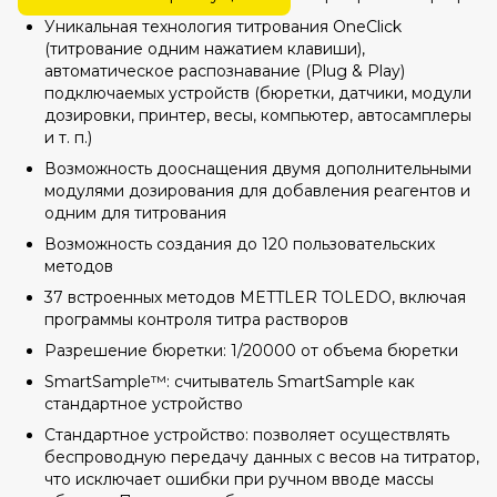
Уникальная технология титрования OneClick
(титрование одним нажатием клавиши),
автоматическое распознавание (Plug & Play)
подключаемых устройств (бюретки, датчики, модули
дозировки, принтер, весы, компьютер, автосамплеры
и т. п.)
Возможность дооснащения двумя дополнительными
модулями дозирования для добавления реагентов и
одним для титрования
Возможность создания до 120 пользовательских
методов
37 встроенных методов METTLER TOLEDO, включая
программы контроля титра растворов
Разрешение бюретки: 1/20000 от объема бюретки
SmartSample™: считыватель SmartSample как
стандартное устройство
Стандартное устройство: позволяет осуществлять
беспроводную передачу данных с весов на титратор,
что исключает ошибки при ручном вводе массы